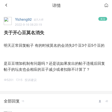
详情
Yicheng92
关注
超凡大师
2022-9-16 08:20:19
关于开心豆莫名消失
明天正常回复帖子 有的时候莫名的会消失2个豆3个豆5个豆的
是豆豆增加机制有问题吗？还是说如果发出的帖子违规后回复
帖子的坛友也会相应的豆子减少或者扣除不计算了？
5201
15
投诉建议
全部回复
15