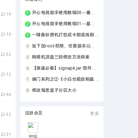
开心电视助手使用教程00--番外篇
1
19
开心电视助手使用教程01--基础篇
2
10
一键备份原机打包成卡刷或线刷固件，晶晨线刷转卡刷工具
3
扯下加root权限，任意版本以最简单的方式添加root
4
52
网络机顶盒三码修改方法探索
5
【装逼必备】signapk.jar 固件签名信息自定义工具
6
12
偏门系列之②《小白也能自制晶晨s905线刷固件》
7
修改海思盒子分区大小
8
64
活跃会员
更多
52
31
qxyjj