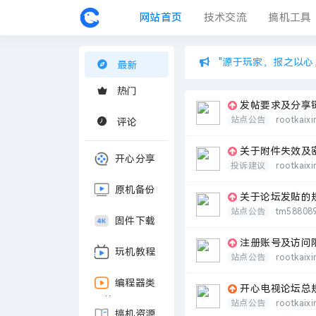
网站首页
技术交流
搞机工具
固件中心
"源于玩家，报之以心
最新
热门
发帖要求及分享
站点公告
rootkaixi
评论
关于附件失效及
开心分享
投诉建议
rootkaixi
原机备份
关于论坛发贴的
站点公告
tm58808
固件下载
注册账号及访问
玩机教程
站点公告
rootkaixi
编程器类
开心电视论坛总
固件
站点公告
rootkaixi
搞机资源