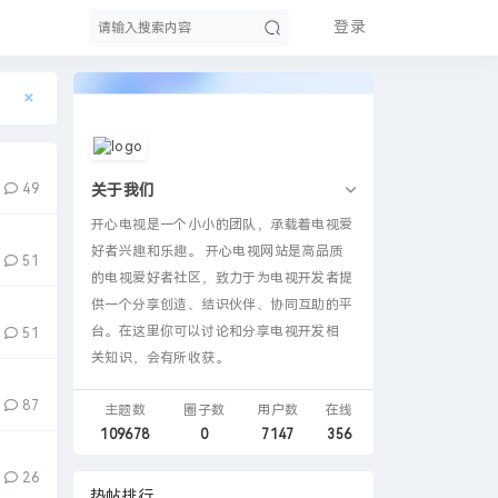
登录
×
索
49
关于我们
开心电视是一个小小的团队，承载着电视爱
好者兴趣和乐趣。 开心电视网站是高品质
51
的电视爱好者社区，致力于为电视开发者提
供一个分享创造、结识伙伴、协同互助的平
台。在这里你可以讨论和分享电视开发相
51
关知识，会有所收获。
87
主题数
圈子数
用户数
在线
109678
0
7147
356
26
热帖排行