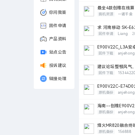
最全4款创维在线算号
你问我答
搞机资源
一诺千金
固件申请
求 河南移动 SK-E
固件申请
Liang
2
产品资料
E900V22C_L3A
站点公告
固件下载
anjehong
投诉建议
建议论坛整顿风气
固件下载
1534422
链接处理
E900V22C-E74
原机备份
anjehong
海南--创维E900V
原机备份
anjehong
烽火MR820融合
原机备份
156888