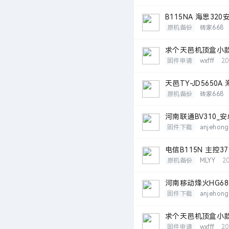
B115NA 海思3
原机备份
砖家668
求个天邑机顶盒小款四
固件申请
wxfff
20
天邑TY-JD5650
原机备份
砖家668
河南联通BV310_
固件下载
anjehong
电信B115N 主控3
原机备份
MLYY
2
河南移动烽火HG68
固件下载
anjehong
求个天邑机顶盒小款T
固件申请
wxfff
20