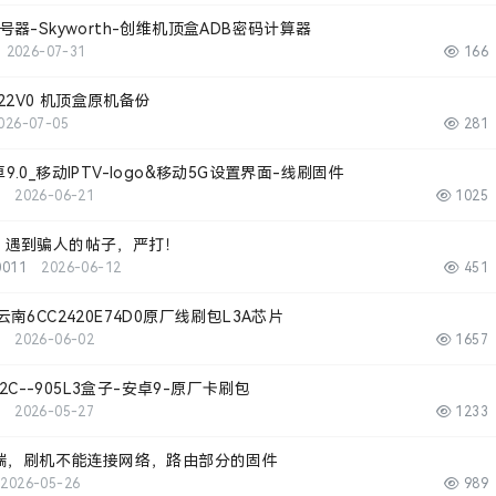
器-Skyworth-创维机顶盒ADB密码计算器
2026-07-31
166
622V0 机顶盒原机备份
026-07-05
281
安卓9.0_移动IPTV-logo&移动5G设置界面-线刷固件
2026-06-21
1025
，遇到骗人的帖子，严打！
0011
2026-06-12
451
D0云南6CC2420E74D0原厂线刷包L3A芯片
2026-06-02
1657
22C--905L3盒子-安卓9-原厂卡刷包
2026-05-27
1233
终端，刷机不能连接网络，路由部分的固件
2026-05-26
989