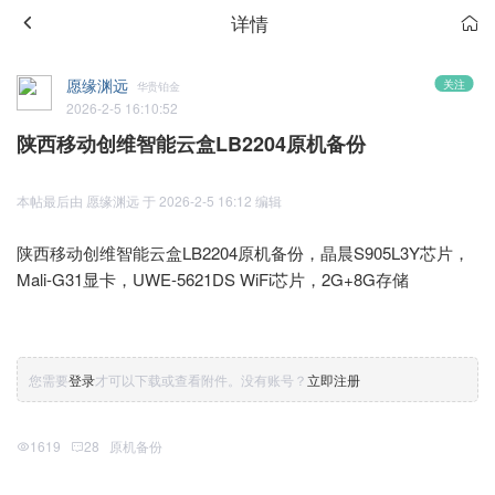
详情
愿缘渊远
关注
华贵铂金
2026-2-5 16:10:52
陕西移动创维智能云盒LB2204原机备份
本帖最后由 愿缘渊远 于 2026-2-5 16:12 编辑
陕西移动创维智能云盒LB2204原机备份，晶晨S905L3Y芯片，
Mali-G31显卡，UWE-5621DS WiFi芯片，2G+8G存储
您需要
登录
才可以下载或查看附件。没有账号？
立即注册
1619
28
原机备份