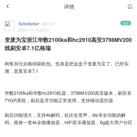
详情
Solodarker
关注
最强王者
2025-7-7 10:30:51
变废为宝浙江华数2100ka和hc2910高安3798MV200
线刷安卓7.1亿格瑞
闲鱼30元自购得刷机包。也算是把这盒子变废为宝了。已经实
测，是真安卓7.1
华数2100ka和华数hc2910机器，3798MV200高安版本，刷安卓
7YGR系统，刷后蓝牙功能正常使用，支持移动遥控器
刷后功能强大，支持4k解码，杜比全景声，dts等全功能劝解
码，摇身一变4k全能播放器，HiFi音乐播放器，6g超大用户分区