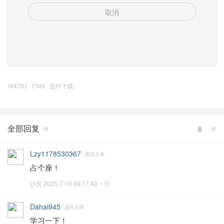
取消
4791
48
固件下载
全部回复
48
Lzy1178530367
最强王者
占个座！
沙发
2025-7-10 06:17:43 •
Dahai945
超凡大师
学习一下！