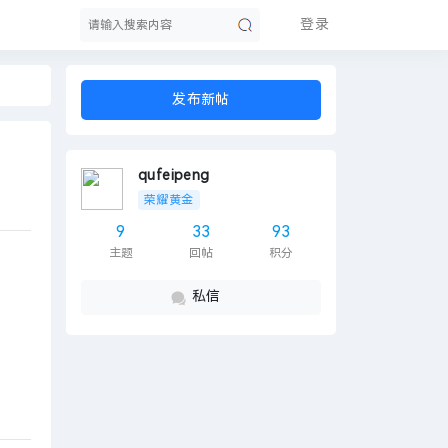
登录
发布新帖
索
qufeipeng
荣耀黄金
9
33
93
主题
回帖
积分
私信