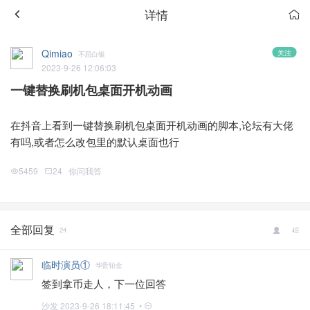
详情
Qimiao
关注
不屈白银
2023-9-26 12:06:03
一键替换刷机包桌面开机动画
在抖音上看到一键替换刷机包桌面开机动画的脚本,论坛有大佬
有吗,或者怎么改包里的默认桌面也行
5459
24
你问我答
全部回复
24
临时演员①
华贵铂金
签到拿币走人，下一位回答
沙发
2023-9-26 18:11:45 •