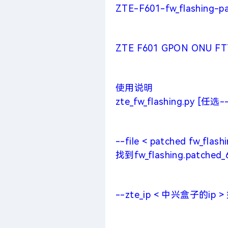
ZTE-F601-fw_flashing-p
ZTE F601 GPON ONU F
使用说明
zte_fw_flashing.py [任选
--file < patched f
找到fw_flashing.patched_
--zte_ip < 中兴盒子的ip