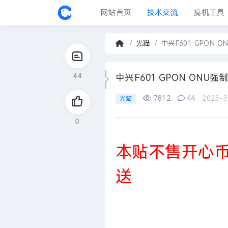
网站首页
技术交流
搞机工具
固件中心
光猫
中兴F601 GPON 
首
页
44
›
中兴F601 GPON ONU
7812
44
2023-3
光猫
0
本贴不售开心
送