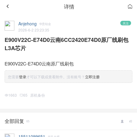
详情
Anjehong
关注
华贵铂金
2026-6-2 23:23:35
E900V22C-E74D0云南6CC2420E74D0原厂线刷包
L3A芯片
E900V22C-E74D0云南原厂线刷包
您需要
登录
才可以下载或查看附件。没有账号？
立即注册
1663
65
原机备份
全部回复
65
15511099651
超凡大师