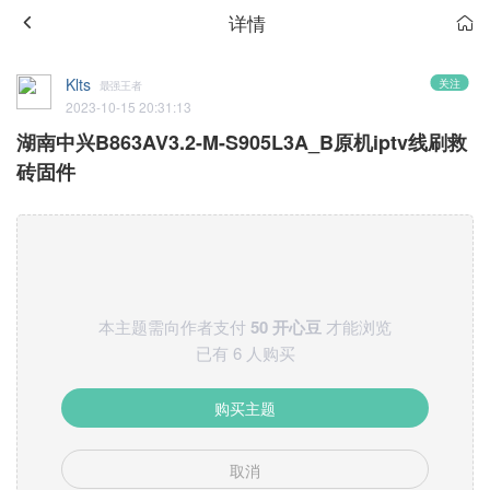
详情
Klts
关注
最强王者
2023-10-15 20:31:13
湖南中兴B863AV3.2-M-S905L3A_B原机iptv线刷救
砖固件
本主题需向作者支付
50 开心豆
才能浏览
已有 6 人购买
购买主题
取消