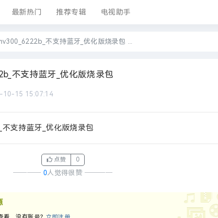
最新热门
推荐专辑
电视助手
mv300_6222b_不支持蓝牙_优化版烧录包 ...
6222b_不支持蓝牙_优化版烧录包
-10-15 15:07:14
22b_不支持蓝牙_优化版烧录包
点赞
0
────
0
人觉得很赞
────
源
查看，没有账号？
立即注册