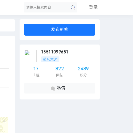
登录
发布新帖
索
15511099651
超凡大师
17
822
2489
主题
回帖
积分
私信
x