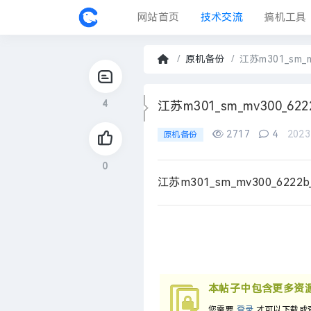
网站首页
技术交流
搞机工具
固件中心
原机备份
江苏m301_sm_
首
页
4
›
江苏m301_sm_mv300_
2717
4
2023
原机备份
0
江苏m301_sm_mv300_62
本帖子中包含更多资
您需要
登录
才可以下载或