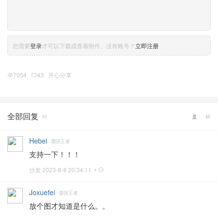
您需要
登录
才可以下载或查看附件。没有账号？
立即注册
7054
43
开心分享
全部回复
43
Hebei
最强王者
支持一下！！！
沙发
2023-8-8 20:34:11 •
Joxuefei
最强王者
放个图才知道是什么。。