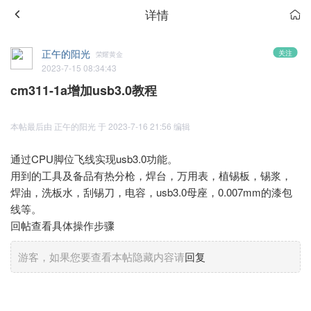
详情
正午的阳光
关注
荣耀黄金
2023-7-15 08:34:43
cm311-1a增加usb3.0教程
本帖最后由 正午的阳光 于 2023-7-16 21:56 编辑
通过CPU脚位飞线实现usb3.0功能。
用到的工具及备品有热分枪，焊台，万用表，植锡板，锡浆，
焊油，洗板水，刮锡刀，电容，usb3.0母座，0.007mm的漆包
线等。
回帖查看具体操作步骤
游客，如果您要查看本帖隐藏内容请
回复