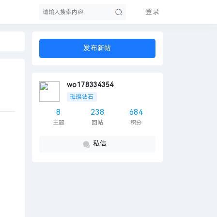
登录
发布新帖
索
wo178334354
璀璨钻石
8
238
684
主题
回帖
积分
私信