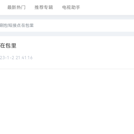
最新热门
推荐专辑
电视助手
科强刷包短接点在包里
点在包里
23-1-2 21:41:16