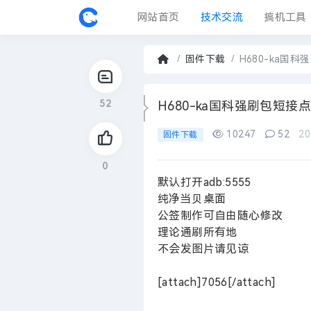
网站首页
技术交流
搞机工具
固件中心
固件下载
H680-ka国
首
页
52
›
H680-ka国科强刷包短接
10247
52
20
固件下载
0
默认打开adb:5555
纯净当贝桌面
公签制作可自由随心修改
理论通刷所有地
不会发图片请见谅
[attach]7056[/attach]