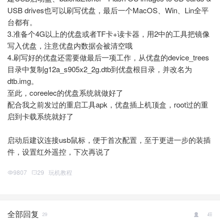
USB drives
也可以刷写优盘，最后一个MacOS、Win、Lin全平
台都有。
3.准备个4G以上的优盘或者TF卡+读卡器，用2中的工具把镜像
写入优盘，注意优盘内数据会被清空哦
4.刷写好的优盘还需要做最后一项工作，从优盘的device_trees
目录中复制g12a_s905x2_2g.dtb到优盘根目录，并改名为
dtb.img。
至此，coreelec的优盘系统就做好了
配合我之前发过的重启工具apk，优盘插上机顶盒，root过的重
启到卡载系统就好了
启动后建议连接usb鼠标，便于首次配置，至于更进一步的装插
件，设置红外遥控，下次再说了
9807
29
玩机教程
全部回复
29