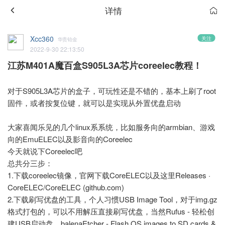
详情
Xcc360
关注
华贵铂金
2022-9-30 22:13:50
江苏M401A魔百盒S905L3A芯片coreelec教程！
对于S905L3A芯片的盒子，可玩性还是不错的，基本上刷了root
固件，或者按复位键，就可以是实现从外置优盘启动
大家喜闻乐见的几个linux系系统，比如服务向的armbian、游戏
向的EmuELEC以及影音向的Coreelec
今天就说下Coreelec吧
总共分三步：
1.下载coreelec镜像，官网下载
CoreELEC
以及这里
Releases ·
CoreELEC/CoreELEC (github.com)
2.下载刷写优盘的工具，个人习惯USB Image Tool，对于img.gz
格式打包的，可以不用解压直接刷写优盘，当然
Rufus - 轻松创
建USB启动盘
、
balenaEtcher - Flash OS images to SD cards &