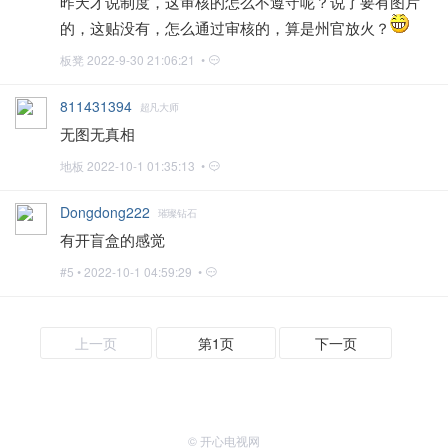
昨天才说制度，这审核的怎么不遵守呢？说了要有图片
的，这贴没有，怎么通过审核的，算是州官放火？
板凳
2022-9-30 21:06:21 •
811431394
超凡大师
无图无真相
地板
2022-10-1 01:35:13 •
Dongdong222
璀璨钻石
有开盲盒的感觉
#5 •
2022-10-1 04:59:29 •
上一页
第1页
下一页
© 开心电视网