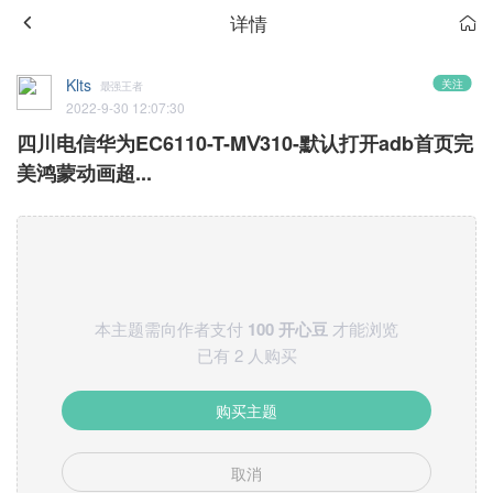
详情
Klts
关注
最强王者
2022-9-30 12:07:30
四川电信华为EC6110-T-MⅤ310-默认打开adb首页完
美鸿蒙动画超...
本主题需向作者支付
100 开心豆
才能浏览
已有 2 人购买
购买主题
取消