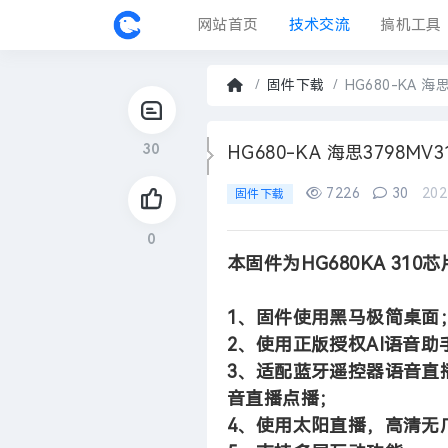
网站首页
技术交流
搞机工具
固件中心
固件下载
HG680-KA 
首
页
30
›
HG680-KA 海思3798
7226
30
202
固件下载
0
本固件为HG680KA 31
1
、固件使用黑马极简桌面
2
、使用正版授权
AI
语音助
3
、适配蓝牙遥控器语音直
音直播点播；
4
、使用太阳直播，高清无