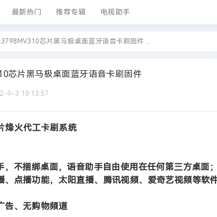
最新热门
推荐专辑
电视助手
海思3798MV310芯片黑马极桌面蓝牙语音卡刷固件 ...
MV310芯片黑马极桌面蓝牙语音卡刷固件
2-9-3 10:13:57
0芯片烽火代工卡刷系统
；
手，不捆绑桌面，语音助手自由使用在任何第三方桌面
播、点播功能，太阳直播、腾讯视频、爱奇艺视频等软
广告、无购物频道