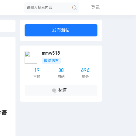
登录
发布新帖
索
mmw518
璀璨钻石
19
38
696
主题
回帖
积分
私信
；
件语