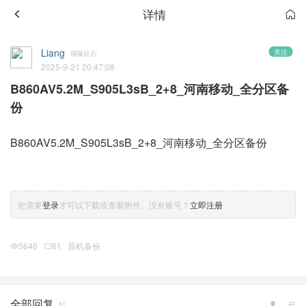
详情
Liang
关注
璀璨钻石
2025-9-21 20:47:08
B860AV5.2M_S905L3sB_2+8_河南移动_全分区备
份
B860AV5.2M_S905L3sB_2+8_河南移动_全分区备份
您需要
登录
才可以下载或查看附件。没有账号？
立即注册
5646
61
原机备份
全部回复
61