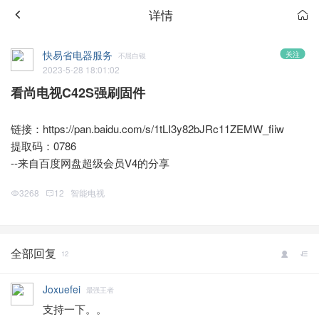
详情
快易省电器服务
关注
不屈白银
2023-5-28 18:01:02
看尚电视C42S强刷固件
链接：
https://pan.baidu.com/s/1tLI3y82bJRc11ZEMW_fiiw
提取码：0786
--来自百度网盘超级会员V4的分享
3268
12
智能电视
全部回复
12
Joxuefei
最强王者
支持一下。。