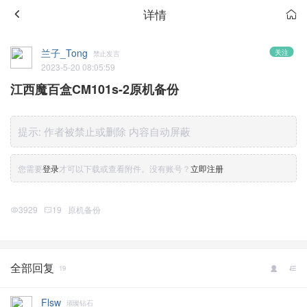
详情
兰子_Tong
关注
禁止发言
2023-5-20 08:05:59
江西魔百盒CM101s-2原机备份
提示:
作者被禁止或删除 内容自动屏蔽
您需要
登录
才可以下载或查看附件。没有账号？
立即注册
3929
19
原机备份
全部回复
19
Flsw
璀璨钻石