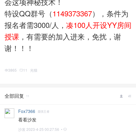
会这项神秘技术！
特设QQ群号（
1149373367
），条件为
报名者需3000/人，
凑100人开设YY房间
授课
，有需要的加入进来，免扰，谢
谢！！！
3865
11
光猫
全部回复
11
Fox7366
最强王者
看看沙发
沙发
2023-4-25 00:27:56 •